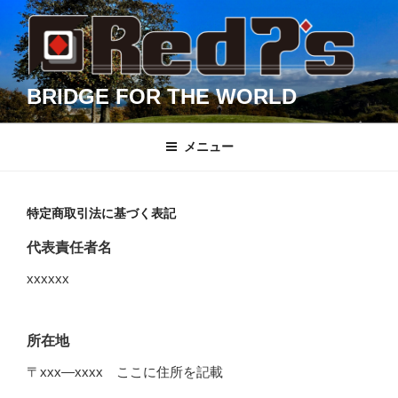
コ
ン
テ
ン
BRIDGE FOR THE WORLD
ツ
へ
ス
メニュー
キ
ッ
プ
特定商取引法に基づく表記
代表責任者名
xxxxxx
所在地
〒xxx―xxxx ここに住所を記載